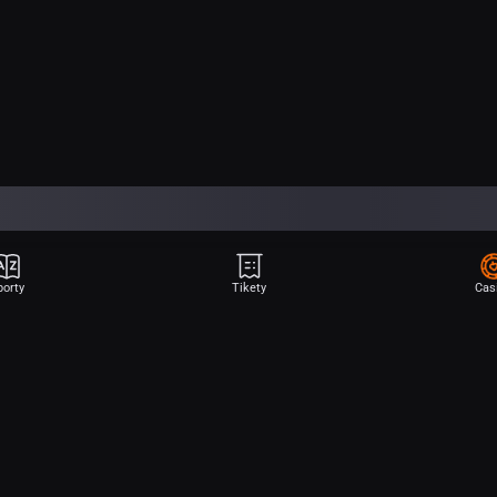
porty
Tikety
Cas
Aplikace Sport