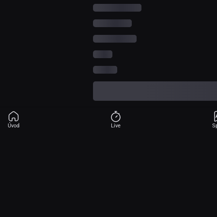
Úvod
Live
S