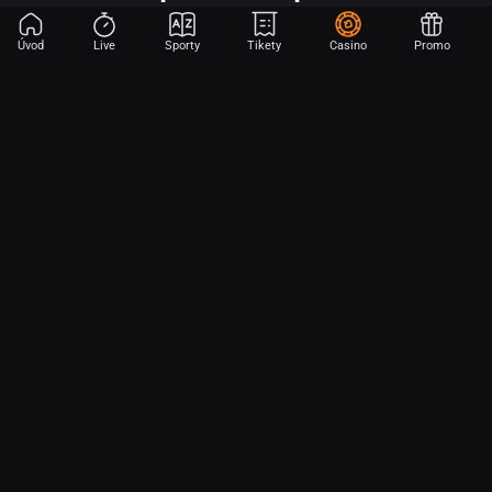
Úvod
Live
Sporty
Tikety
Casino
Promo
Začni sázet na sport jen dvěma dotyky! Ve FORTUNA přinášíme na
hřiště emoce z velkých zápasů, kdekoli budeš.
O nás
Partnerský program
Ochrana osobních údajů
Soubory cookie