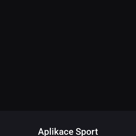
Aplikace Sport