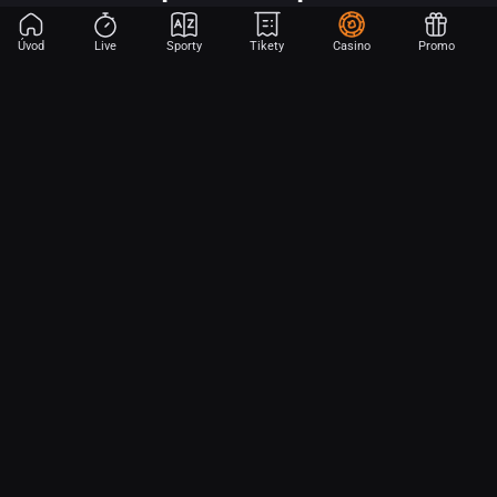
Úvod
Live
Sporty
Tikety
Casino
Promo
Začni sázet na sport jen dvěma dotyky! Ve FORTUNA přinášíme na
hřiště emoce z velkých zápasů, kdekoli budeš.
O nás
Partnerský program
Ochrana osobních údajů
Soubory cookie