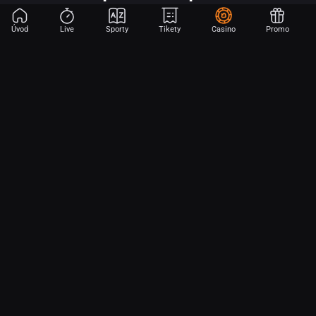
Úvod
Live
Sporty
Tikety
Casino
Promo
Začni sázet na sport jen dvěma dotyky! Ve FORTUNA přinášíme na
hřiště emoce z velkých zápasů, kdekoli budeš.
O nás
Partnerský program
Ochrana osobních údajů
Soubory cookie