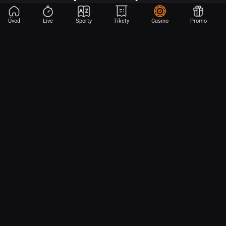
Úvod
Live
Sporty
Tikety
Casino
Promo
Začni sázet na sport jen dvěma dotyky! Ve FORTUNA přinášíme na
hřiště emoce z velkých zápasů, kdekoli budeš.
O nás
Partnerský program
Ochrana osobních údajů
Soubory cookie