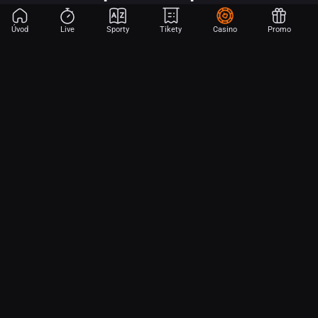
Úvod
Live
Sporty
Tikety
Casino
Promo
Začni sázet na sport jen dvěma dotyky! Ve FORTUNA přinášíme na
hřiště emoce z velkých zápasů, kdekoli budeš.
O nás
Partnerský program
Ochrana osobních údajů
Soubory cookie