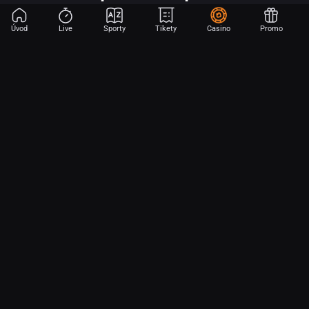
Úvod
Live
Sporty
Tikety
Casino
Promo
Začni sázet na sport jen dvěma dotyky! Ve FORTUNA přinášíme na
hřiště emoce z velkých zápasů, kdekoli budeš.
O nás
Partnerský program
Ochrana osobních údajů
Soubory cookie