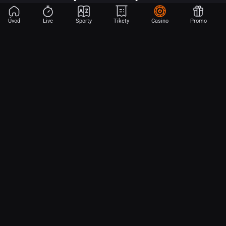
Úvod
Live
Sporty
Tikety
Casino
Promo
Začni sázet na sport jen dvěma dotyky! Ve FORTUNA přinášíme na
hřiště emoce z velkých zápasů, kdekoli budeš.
O nás
Partnerský program
Ochrana osobních údajů
Soubory cookie