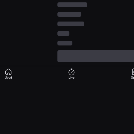
Úvod
Live
S