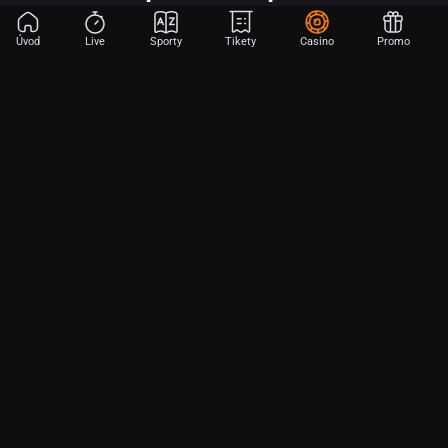
Úvod
Live
Sporty
Tikety
Casino
Promo
Začni sázet na sport jen dvěma dotyky! Ve FORTUNA přinášíme na
hřiště emoce z velkých zápasů, kdekoli budeš.
O nás
Partnerský program
Ochrana osobních údajů
Soubory cookie