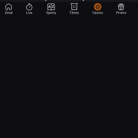
Úvod
Live
Sporty
Tikety
Casino
Promo
Začni sázet na sport jen dvěma dotyky! Ve FORTUNA přinášíme na
hřiště emoce z velkých zápasů, kdekoli budeš.
O nás
Partnerský program
Ochrana osobních údajů
Soubory cookie