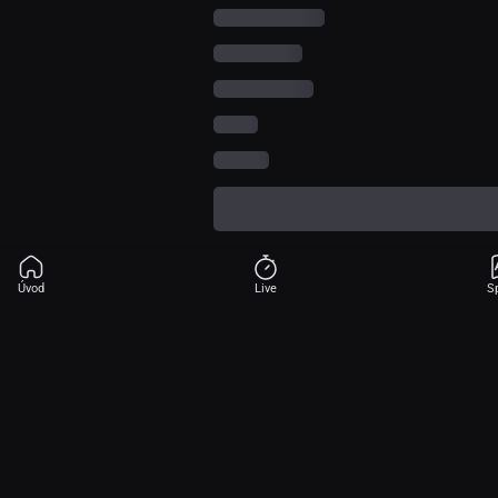
Úvod
Live
S