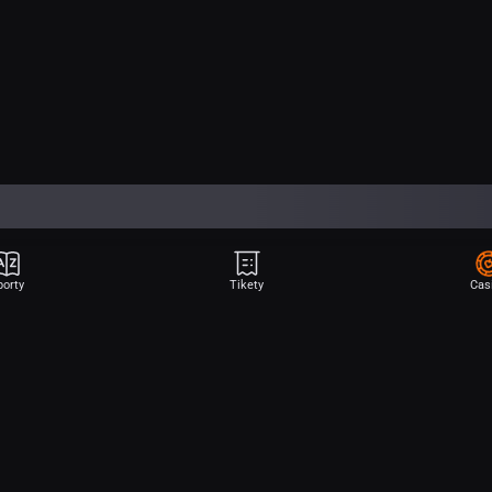
porty
Tikety
Cas
Aplikace Sport