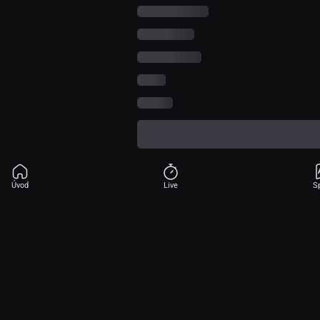
Úvod
Live
S