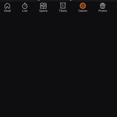
Úvod
Live
Sporty
Tikety
Casino
Promo
Začni sázet na sport jen dvěma dotyky! Ve FORTUNA přinášíme na
hřiště emoce z velkých zápasů, kdekoli budeš.
O nás
Partnerský program
Ochrana osobních údajů
Soubory cookie