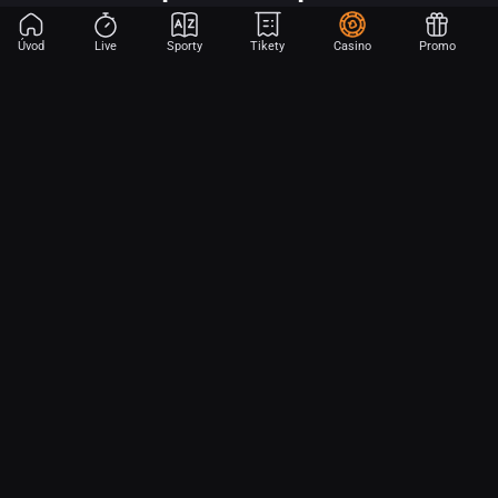
Úvod
Live
Sporty
Tikety
Casino
Promo
Začni sázet na sport jen dvěma dotyky! Ve FORTUNA přinášíme na
hřiště emoce z velkých zápasů, kdekoli budeš.
O nás
Partnerský program
Ochrana osobních údajů
Soubory cookie