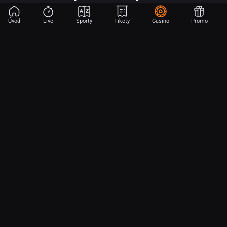
Úvod
Live
Sporty
Tikety
Casino
Promo
Začni sázet na sport jen dvěma dotyky! Ve FORTUNA přinášíme na
hřiště emoce z velkých zápasů, kdekoli budeš.
O nás
Partnerský program
Ochrana osobních údajů
Soubory cookie