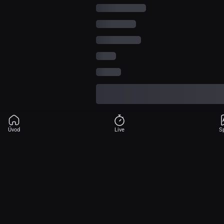
Úvod
Live
S