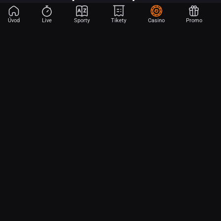
Úvod
Live
Sporty
Tikety
Casino
Promo
Začni sázet na sport jen dvěma dotyky! Ve FORTUNA přinášíme na
hřiště emoce z velkých zápasů, kdekoli budeš.
O nás
Partnerský program
Ochrana osobních údajů
Soubory cookie