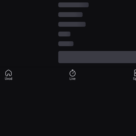
Úvod
Live
S