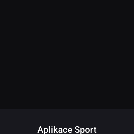
Aplikace Sport