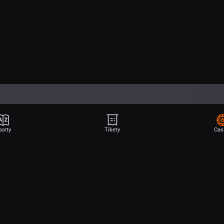
porty
Tikety
Cas
Aplikace Sport