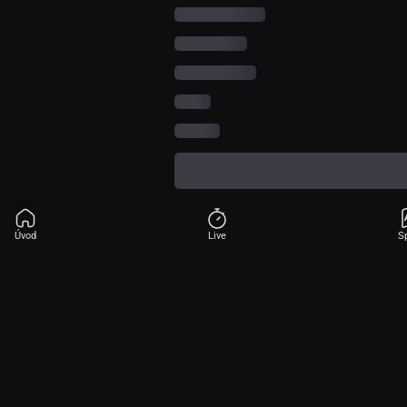
Úvod
Live
S