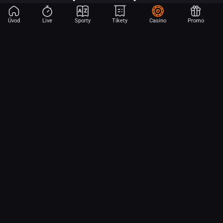
Úvod
Live
Sporty
Tikety
Casino
Promo
Začni sázet na sport jen dvěma dotyky! Ve FORTUNA přinášíme na
hřiště emoce z velkých zápasů, kdekoli budeš.
O nás
Partnerský program
Ochrana osobních údajů
Soubory cookie