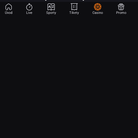
Úvod
Live
Sporty
Tikety
Casino
Promo
Začni sázet na sport jen dvěma dotyky! Ve FORTUNA přinášíme na
hřiště emoce z velkých zápasů, kdekoli budeš.
O nás
Partnerský program
Ochrana osobních údajů
Soubory cookie