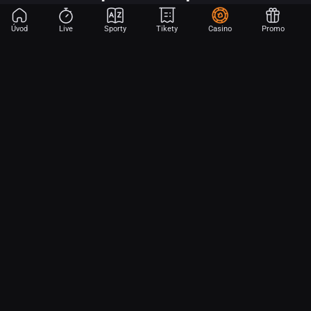
Úvod
Live
Sporty
Tikety
Casino
Promo
Začni sázet na sport jen dvěma dotyky! Ve FORTUNA přinášíme na
hřiště emoce z velkých zápasů, kdekoli budeš.
O nás
Partnerský program
Ochrana osobních údajů
Soubory cookie