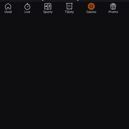
Úvod
Live
Sporty
Tikety
Casino
Promo
Začni sázet na sport jen dvěma dotyky! Ve FORTUNA přinášíme na
hřiště emoce z velkých zápasů, kdekoli budeš.
O nás
Partnerský program
Ochrana osobních údajů
Soubory cookie