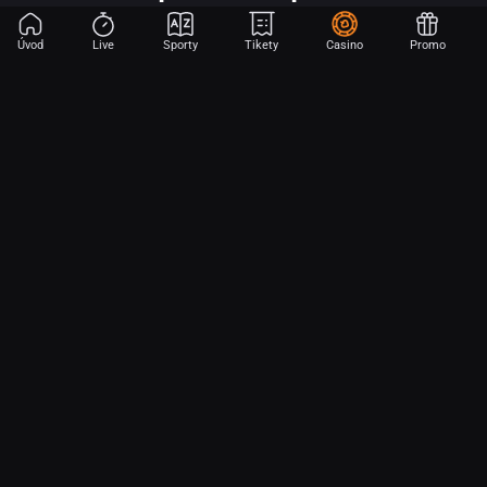
Úvod
Live
Sporty
Tikety
Casino
Promo
Začni sázet na sport jen dvěma dotyky! Ve FORTUNA přinášíme na
hřiště emoce z velkých zápasů, kdekoli budeš.
O nás
Partnerský program
Ochrana osobních údajů
Soubory cookie