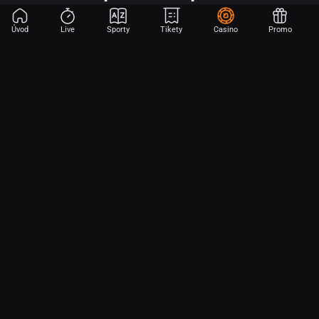
Úvod
Live
Sporty
Tikety
Casino
Promo
Začni sázet na sport jen dvěma dotyky! Ve FORTUNA přinášíme na
hřiště emoce z velkých zápasů, kdekoli budeš.
O nás
Partnerský program
Ochrana osobních údajů
Soubory cookie