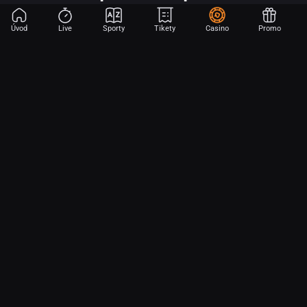
Úvod
Live
Sporty
Tikety
Casino
Promo
Začni sázet na sport jen dvěma dotyky! Ve FORTUNA přinášíme na
hřiště emoce z velkých zápasů, kdekoli budeš.
O nás
Partnerský program
Ochrana osobních údajů
Soubory cookie