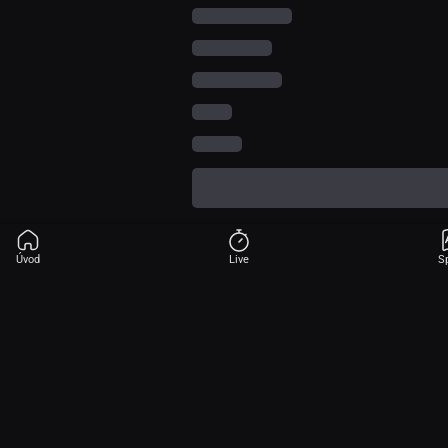
Úvod
Live
S