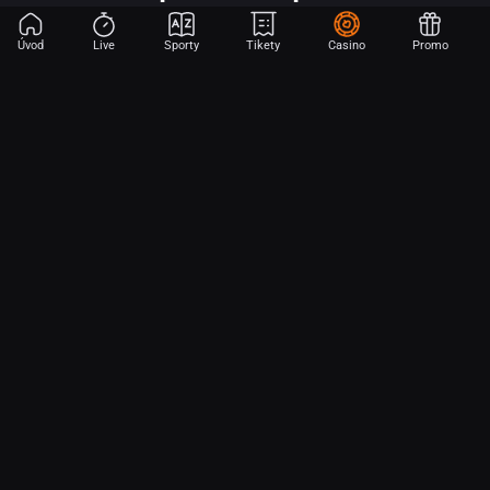
Úvod
Live
Sporty
Tikety
Casino
Promo
Začni sázet na sport jen dvěma dotyky! Ve FORTUNA přinášíme na
hřiště emoce z velkých zápasů, kdekoli budeš.
O nás
Partnerský program
Ochrana osobních údajů
Soubory cookie