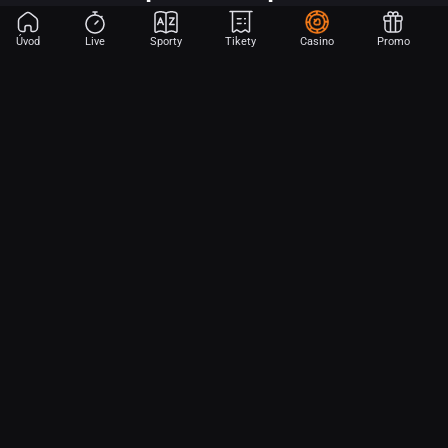
Úvod
Live
Sporty
Tikety
Casino
Promo
Začni sázet na sport jen dvěma dotyky! Ve FORTUNA přinášíme na
hřiště emoce z velkých zápasů, kdekoli budeš.
O nás
Partnerský program
Ochrana osobních údajů
Soubory cookie