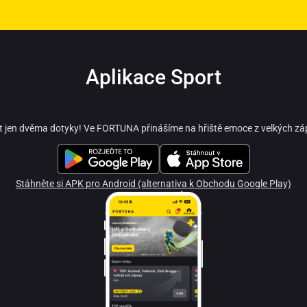
Aplikace Sport
t jen dvěma dotyky! Ve FORTUNA přinášíme na hřiště emoce z velkých zá
Stáhněte si APK pro Android (alternativa k Obchodu Google Play)