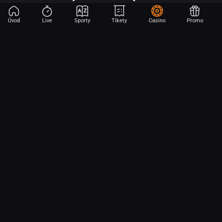
Úvod
Live
Sporty
Tikety
Casino
Promo
Začni sázet na sport jen dvěma dotyky! Ve FORTUNA přinášíme na
hřiště emoce z velkých zápasů, kdekoli budeš.
O nás
Partnerský program
Ochrana osobních údajů
Soubory cookie