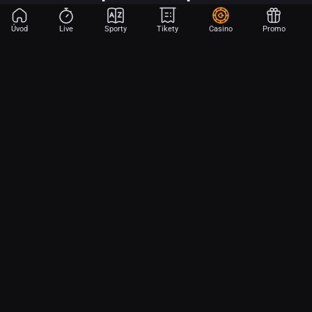
Úvod
Live
Sporty
Tikety
Casino
Promo
Začni sázet na sport jen dvěma dotyky! Ve FORTUNA přinášíme na
hřiště emoce z velkých zápasů, kdekoli budeš.
O nás
Partnerský program
Ochrana osobních údajů
Soubory cookie