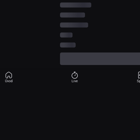
Úvod
Live
S