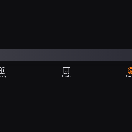
porty
Tikety
Cas
Aplikace Sport