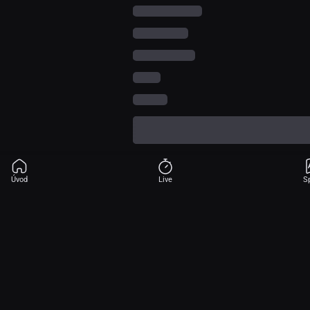
Úvod
Live
S