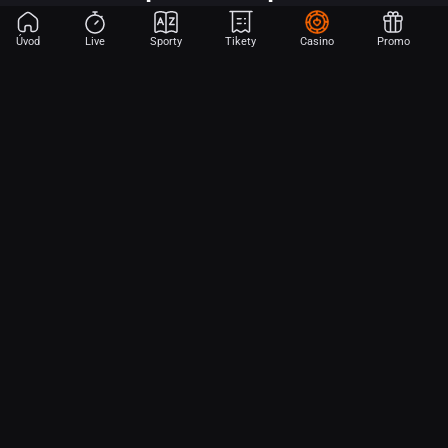
Úvod
Live
Sporty
Tikety
Casino
Promo
Začni sázet na sport jen dvěma dotyky! Ve FORTUNA přinášíme na
hřiště emoce z velkých zápasů, kdekoli budeš.
O nás
Partnerský program
Ochrana osobních údajů
Soubory cookie